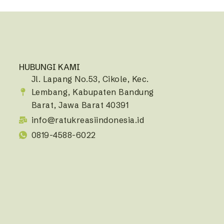
HUBUNGI KAMI
Jl. Lapang No.53, Cikole, Kec.
Lembang, Kabupaten Bandung
Barat, Jawa Barat 40391
info@ratukreasiindonesia.id
0819-4588-6022