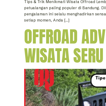
Tips & Trik Menikmati Wisata Offroad Lem
petualangan paling populer di Bandung. Di
pengalaman ini selalu menghadirkan sensa
setiap momen, Anda […]
OFFROAD AD
WISATA SERU