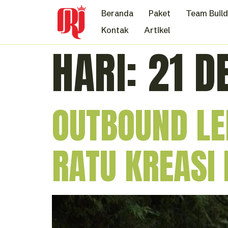
Beranda
Paket
Team Build
Kontak
Artikel
HARI:
21 D
OUTBOUND L
RATU KREASI 