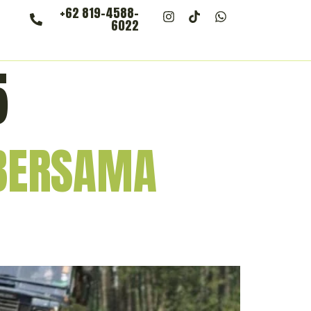
+62 819-4588-
6022
5
 BERSAMA