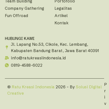
Team Building
Portofolio
Company Gathering
Legalitas
Fun Offroad
Artikel
Kontak
HUBUNGI KAMI
Jl. Lapang No.53, Cikole, Kec. Lembang,
Kabupaten Bandung Barat, Jawa Barat 40391
info@ratukreasiindonesia.id
0819-4588-6022
P
©
Ratu Kreasi Indonesia
2026 – By
Solusi Digital
r
Creative
i
v