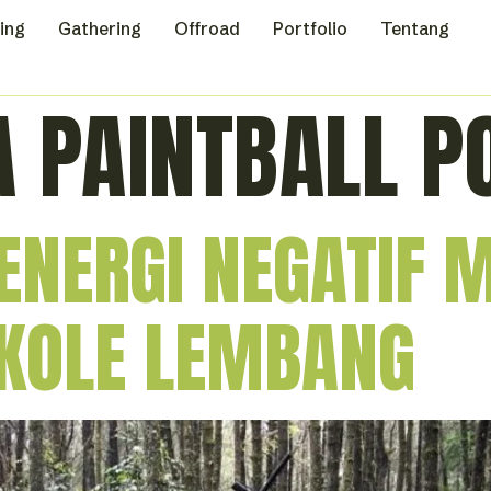
ing
Gathering
Offroad
Portfolio
Tentang
 PAINTBALL P
NERGI NEGATIF 
IKOLE LEMBANG