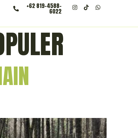
+62 819-4588-
6022
OPULER
MAIN