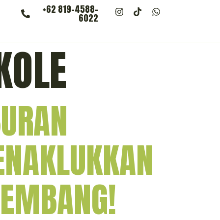
+62 819-4588-
6022
KOLE
BURAN
ENAKLUKKAN
LEMBANG!