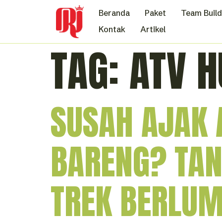
Beranda
Paket
Team Build
Kontak
Artikel
TAG:
ATV H
SUSAH AJAK 
BARENG? TA
TREK BERLUM