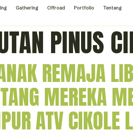
ing
Gathering
Offroad
Portfolio
Tentang
UTAN PINUS CI
ANAK REMAJA LI
NTANG MEREKA M
PUR ATV CIKOLE 