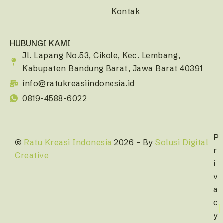
Kontak
HUBUNGI KAMI
Jl. Lapang No.53, Cikole, Kec. Lembang,
Kabupaten Bandung Barat, Jawa Barat 40391
info@ratukreasiindonesia.id
0819-4588-6022
P
©
Ratu Kreasi Indonesia
2026 – By
Solusi Digital
r
Creative
i
v
a
c
y