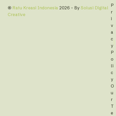
P
©
Ratu Kreasi Indonesia
2026 – By
Solusi Digital
r
Creative
i
v
a
c
y
P
o
li
c
y
O
u
r
T
e