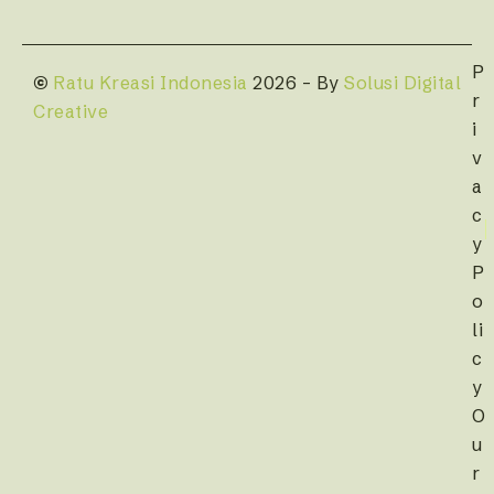
P
©
Ratu Kreasi Indonesia
2026 – By
Solusi Digital
r
Creative
i
v
a
c
y
P
o
li
c
y
O
u
r