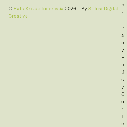
P
©
Ratu Kreasi Indonesia
2026 – By
Solusi Digital
r
Creative
i
v
a
c
y
P
o
li
c
y
O
u
r
T
e