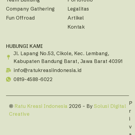
Company Gathering
Legalitas
Fun Offroad
Artikel
Kontak
HUBUNGI KAMI
Jl. Lapang No.53, Cikole, Kec. Lembang,
Kabupaten Bandung Barat, Jawa Barat 40391
info@ratukreasiindonesia.id
0819-4588-6022
P
©
Ratu Kreasi Indonesia
2026 – By
Solusi Digital
r
Creative
i
v
a