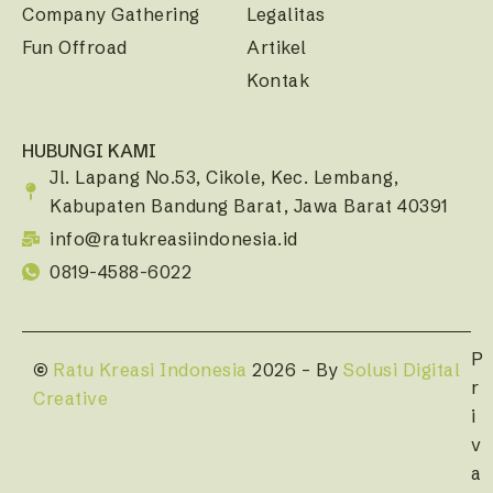
Company Gathering
Legalitas
Fun Offroad
Artikel
Kontak
HUBUNGI KAMI
Jl. Lapang No.53, Cikole, Kec. Lembang,
Kabupaten Bandung Barat, Jawa Barat 40391
info@ratukreasiindonesia.id
0819-4588-6022
P
©
Ratu Kreasi Indonesia
2026 – By
Solusi Digital
r
Creative
i
v
a