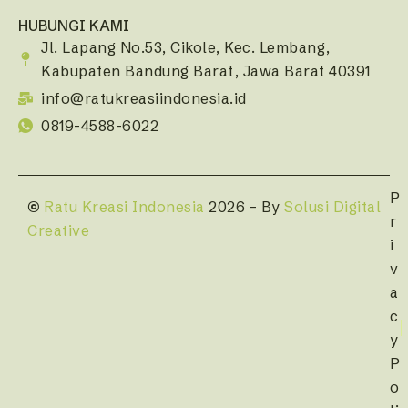
HUBUNGI KAMI
Jl. Lapang No.53, Cikole, Kec. Lembang,
Kabupaten Bandung Barat, Jawa Barat 40391
info@ratukreasiindonesia.id
0819-4588-6022
P
©
Ratu Kreasi Indonesia
2026 – By
Solusi Digital
r
Creative
i
v
a
c
y
P
o