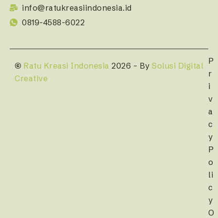
info@ratukreasiindonesia.id
0819-4588-6022
P
©
Ratu Kreasi Indonesia
2026 – By
Solusi Digital
r
Creative
i
v
a
c
y
P
o
li
c
y
O