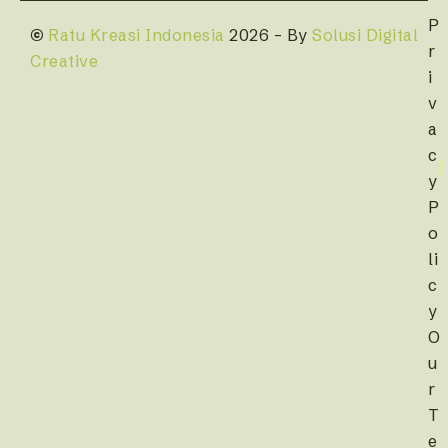
P
©
Ratu Kreasi Indonesia
2026 – By
Solusi Digital
r
Creative
i
v
a
c
y
P
o
li
c
y
O
u
r
T
e