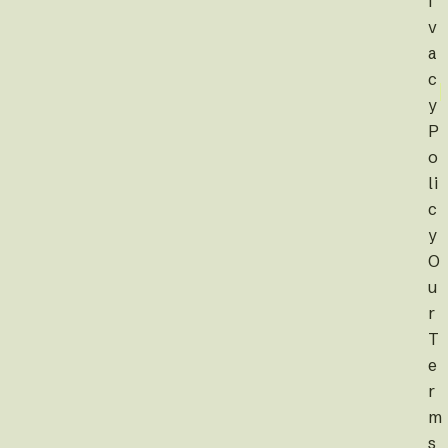
i
v
a
c
y
P
o
li
c
y
O
u
r
T
e
r
m
s