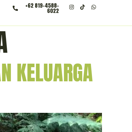
+62 819-4588-
6022
A
AN KELUARGA