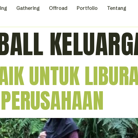
ing
Gathering
Offroad
Portfolio
Tentang
BALL KELUARG
BAIK UNTUK LIBUR
 PERUSAHAAN