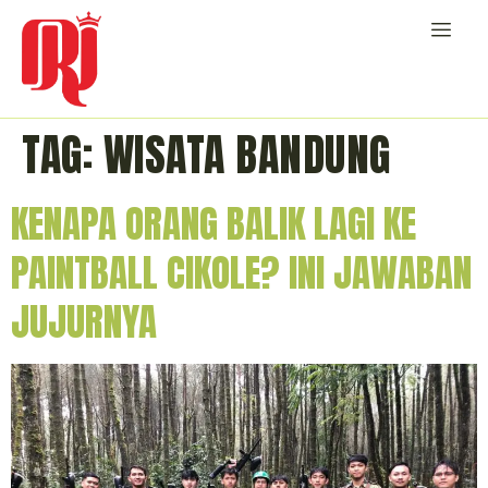
TAG:
WISATA BANDUNG
KENAPA ORANG BALIK LAGI KE
PAINTBALL CIKOLE? INI JAWABAN
JUJURNYA