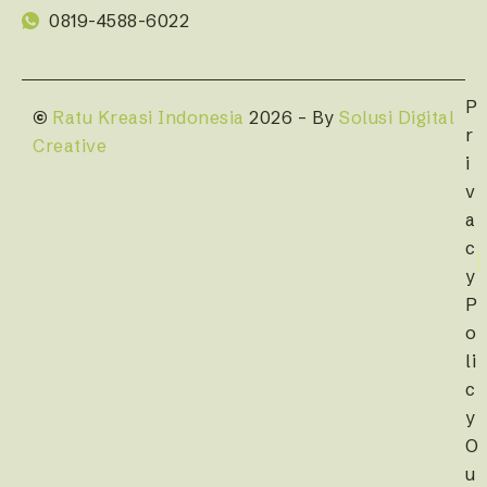
0819-4588-6022
P
©
Ratu Kreasi Indonesia
2026 – By
Solusi Digital
r
Creative
i
v
a
c
y
P
o
li
c
y
O
u