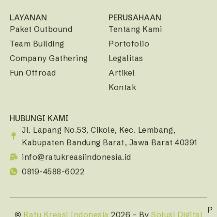
LAYANAN
PERUSAHAAN
Paket Outbound
Tentang Kami
Team Building
Portofolio
Company Gathering
Legalitas
Fun Offroad
Artikel
Kontak
HUBUNGI KAMI
Jl. Lapang No.53, Cikole, Kec. Lembang,
Kabupaten Bandung Barat, Jawa Barat 40391
info@ratukreasiindonesia.id
0819-4588-6022
P
©
Ratu Kreasi Indonesia
2026 – By
Solusi Digital