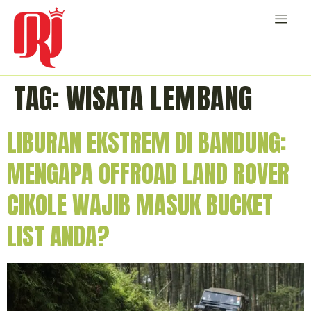
TAG:
WISATA LEMBANG
LIBURAN EKSTREM DI BANDUNG:
MENGAPA OFFROAD LAND ROVER
CIKOLE WAJIB MASUK BUCKET
LIST ANDA?