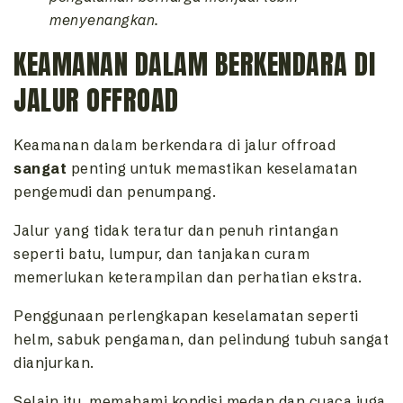
menyenangkan.
KEAMANAN DALAM BERKENDARA DI
JALUR OFFROAD
Keamanan dalam berkendara di jalur offroad
sangat
penting untuk memastikan keselamatan
pengemudi dan penumpang.
Jalur yang tidak teratur dan penuh rintangan
seperti batu, lumpur, dan tanjakan curam
memerlukan keterampilan dan perhatian ekstra.
Penggunaan perlengkapan keselamatan seperti
helm, sabuk pengaman, dan pelindung tubuh sangat
dianjurkan.
Selain itu, memahami kondisi medan dan cuaca juga