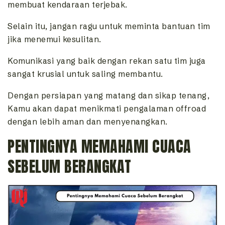
membuat kendaraan terjebak.
Selain itu, jangan ragu untuk meminta bantuan tim
jika menemui kesulitan.
Komunikasi yang baik dengan rekan satu tim juga
sangat krusial untuk saling membantu.
Dengan persiapan yang matang dan sikap tenang,
Kamu akan dapat menikmati pengalaman offroad
dengan lebih aman dan menyenangkan.
PENTINGNYA MEMAHAMI CUACA
SEBELUM BERANGKAT