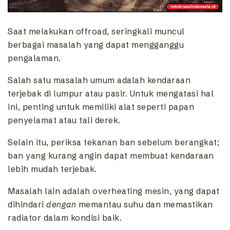
Saat melakukan offroad, seringkali muncul
berbagai masalah yang dapat mengganggu
pengalaman.
Salah satu masalah umum adalah kendaraan
terjebak di lumpur atau pasir. Untuk mengatasi hal
ini, penting untuk memiliki alat seperti papan
penyelamat atau tali derek.
Selain itu, periksa tekanan ban sebelum berangkat;
ban yang kurang angin dapat membuat kendaraan
lebih mudah terjebak.
Masalah lain adalah overheating mesin, yang dapat
dihindari
dengan
memantau suhu dan memastikan
radiator dalam kondisi baik.