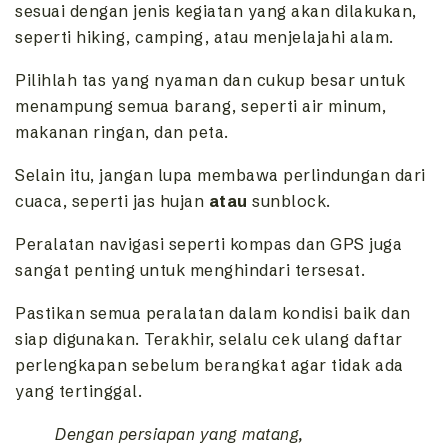
sesuai dengan jenis kegiatan yang akan dilakukan,
seperti hiking, camping, atau menjelajahi alam.
Pilihlah tas yang nyaman dan cukup besar untuk
menampung semua barang, seperti air minum,
makanan ringan, dan peta.
Selain itu, jangan lupa membawa perlindungan dari
cuaca, seperti jas hujan
atau
sunblock.
Peralatan navigasi seperti kompas dan GPS juga
sangat penting untuk menghindari tersesat.
Pastikan semua peralatan dalam kondisi baik dan
siap digunakan. Terakhir, selalu cek ulang daftar
perlengkapan sebelum berangkat agar tidak ada
yang tertinggal.
Dengan persiapan yang matang,