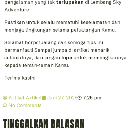
pengalaman yang tak
terlupakan
di Lembang Sky
Adventure.
Pastikan untuk selalu mematuhi keselamatan dan
menjaga lingkungan selama petualangan Kamu.
Selamat berpetualang dan semoga tips ini
bermanfaat! Sampai jumpa di artikel menarik
selanjutnya, dan jangan
lupa
untuk membagikannya
kepada teman-teman Kamu.
Terima kasih!
Artikel Artikel
Juni 27, 2025
7:25 pm
No Comments
TINGGALKAN BALASAN