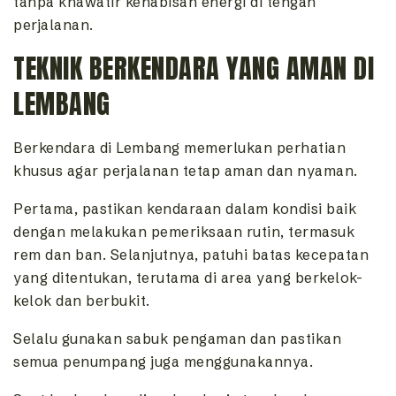
tanpa khawatir kehabisan energi di tengah
perjalanan.
TEKNIK BERKENDARA YANG AMAN DI
LEMBANG
Berkendara di Lembang memerlukan perhatian
khusus agar perjalanan tetap aman dan nyaman.
Pertama, pastikan kendaraan dalam kondisi baik
dengan melakukan pemeriksaan rutin, termasuk
rem dan ban. Selanjutnya, patuhi batas kecepatan
yang ditentukan, terutama di area yang berkelok-
kelok dan berbukit.
Selalu gunakan sabuk pengaman dan pastikan
semua penumpang juga menggunakannya.