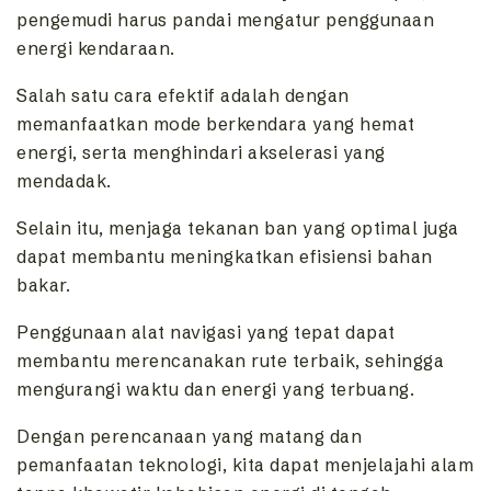
pengemudi harus pandai mengatur penggunaan
energi kendaraan.
Salah satu cara efektif adalah dengan
memanfaatkan mode berkendara yang hemat
energi, serta menghindari akselerasi yang
mendadak.
Selain itu, menjaga tekanan ban yang optimal juga
dapat membantu meningkatkan efisiensi bahan
bakar.
Penggunaan alat navigasi yang tepat dapat
membantu merencanakan rute terbaik, sehingga
mengurangi waktu dan energi yang terbuang.
Dengan perencanaan yang matang dan
pemanfaatan teknologi, kita dapat menjelajahi alam