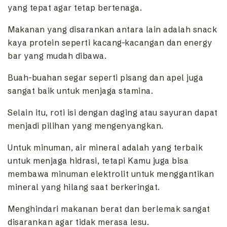
yang tepat agar tetap bertenaga.
Makanan yang disarankan antara lain adalah snack
kaya protein seperti kacang-kacangan dan energy
bar yang mudah dibawa.
Buah-buahan segar seperti pisang dan apel juga
sangat baik untuk menjaga stamina.
Selain itu, roti isi dengan daging atau sayuran dapat
menjadi pilihan yang mengenyangkan.
Untuk minuman, air mineral adalah yang terbaik
untuk menjaga hidrasi, tetapi Kamu juga bisa
membawa minuman elektrolit untuk menggantikan
mineral yang hilang saat berkeringat.
Menghindari makanan berat dan berlemak sangat
disarankan agar tidak merasa lesu.