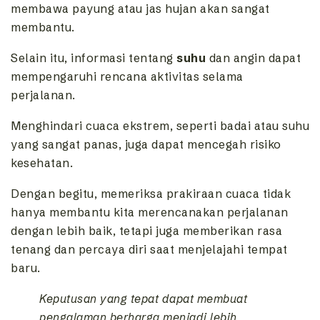
membawa payung atau jas hujan akan sangat
membantu.
Selain itu, informasi tentang
suhu
dan angin dapat
mempengaruhi rencana aktivitas selama
perjalanan.
Menghindari cuaca ekstrem, seperti badai atau suhu
yang sangat panas, juga dapat mencegah risiko
kesehatan.
Dengan begitu, memeriksa prakiraan cuaca tidak
hanya membantu kita merencanakan perjalanan
dengan lebih baik, tetapi juga memberikan rasa
tenang dan percaya diri saat menjelajahi tempat
baru.
Keputusan yang tepat dapat membuat
pengalaman berharga menjadi lebih