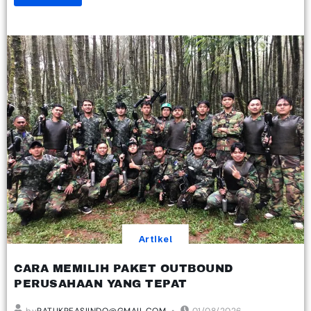
Artikel
CARA MEMILIH PAKET OUTBOUND
PERUSAHAAN YANG TEPAT
by
RATUKREASIINDO@GMAIL.COM
01/08/2026