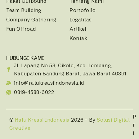
Paket Outbound
Tentang Kami
Team Building
Portofolio
Company Gathering
Legalitas
Fun Offroad
Artikel
Kontak
HUBUNGI KAMI
Jl. Lapang No.53, Cikole, Kec. Lembang,
Kabupaten Bandung Barat, Jawa Barat 40391
info@ratukreasiindonesia.id
0819-4588-6022
P
©
Ratu Kreasi Indonesia
2026 – By
Solusi Digital
r
Creative
i