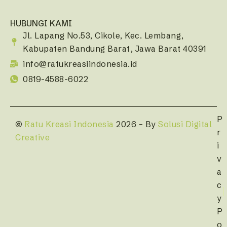
HUBUNGI KAMI
Jl. Lapang No.53, Cikole, Kec. Lembang,
Kabupaten Bandung Barat, Jawa Barat 40391
info@ratukreasiindonesia.id
0819-4588-6022
P
©
Ratu Kreasi Indonesia
2026 – By
Solusi Digital
r
Creative
i
v
a
c
y
P
o