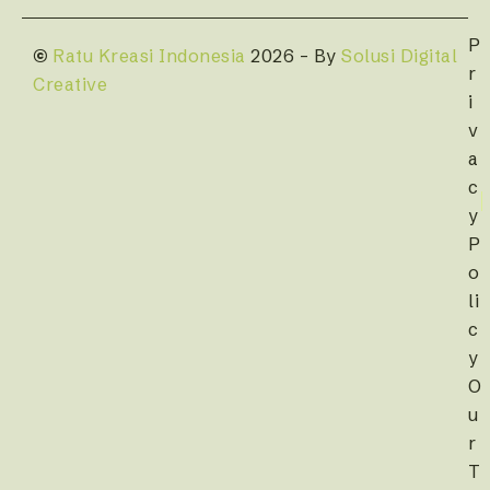
P
©
Ratu Kreasi Indonesia
2026 – By
Solusi Digital
r
Creative
i
v
a
c
y
P
o
li
c
y
O
u
r
T