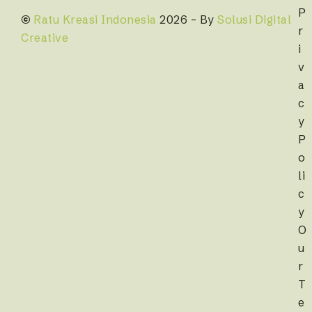
P
©
Ratu Kreasi Indonesia
2026 – By
Solusi Digital
r
Creative
i
v
a
c
y
P
o
li
c
y
O
u
r
T
e