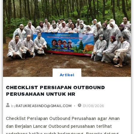
Artikel
CHECKLIST PERSIAPAN OUTBOUND
PERUSAHAAN UNTUK HR
by
RATUKREASIINDO@GMAIL.COM
01/08/2026
Checklist Persiapan Outbound Perusahaan agar Aman
dan Berjalan Lancar Outbound perusahaan terlihat
sederhana ketika sudah berlangsung. Peserta datang,