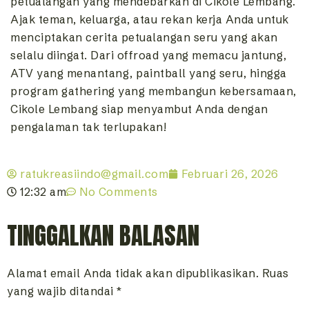
petualangan yang mendebarkan di Cikole Lembang.
Ajak teman, keluarga, atau rekan kerja Anda untuk
menciptakan cerita petualangan seru yang akan
selalu diingat. Dari offroad yang memacu jantung,
ATV yang menantang, paintball yang seru, hingga
program gathering yang membangun kebersamaan,
Cikole Lembang siap menyambut Anda dengan
pengalaman tak terlupakan!
ratukreasiindo@gmail.com
Februari 26, 2026
12:32 am
No Comments
TINGGALKAN BALASAN
Alamat email Anda tidak akan dipublikasikan.
Ruas
yang wajib ditandai
*