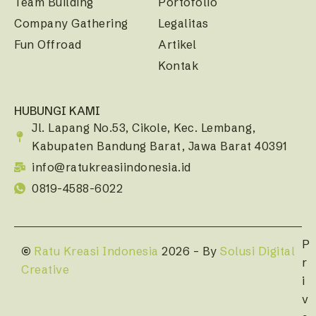
Team Building
Portofolio
Company Gathering
Legalitas
Fun Offroad
Artikel
Kontak
HUBUNGI KAMI
Jl. Lapang No.53, Cikole, Kec. Lembang,
Kabupaten Bandung Barat, Jawa Barat 40391
info@ratukreasiindonesia.id
0819-4588-6022
P
©
Ratu Kreasi Indonesia
2026 – By
Solusi Digital
r
Creative
i
v