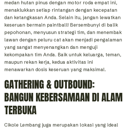
medan hutan pinus dengan motor roda empat ini,
menaklukkan setiap rintangan dengan kecepatan
dan ketangkasan Anda. Selain itu, jangan lewatkan
keseruan bermain paintball! Bersembunyi di balik
pepohonan, menyusun strategi tim, dan menembak
lawan dengan peluru cat akan menjadi pengalaman
yang sangat menyenangkan dan menguji
kekompakan tim Anda. Baik untuk keluarga, teman,
maupun rekan kerja, kedua aktivitas ini
menawarkan dosis keseruan yang maksimal.
GATHERING & OUTBOUND:
BANGUN KEBERSAMAAN DI ALAM
TERBUKA
Cikole Lembang juga merupakan lokasi yang ideal