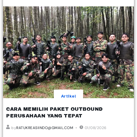
Artikel
CARA MEMILIH PAKET OUTBOUND
PERUSAHAAN YANG TEPAT
by
RATUKREASIINDO@GMAIL.COM
01/08/2026