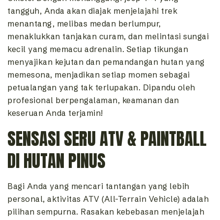
tangguh, Anda akan diajak menjelajahi trek
menantang, melibas medan berlumpur,
menaklukkan tanjakan curam, dan melintasi sungai
kecil yang memacu adrenalin. Setiap tikungan
menyajikan kejutan dan pemandangan hutan yang
memesona, menjadikan setiap momen sebagai
petualangan yang tak terlupakan. Dipandu oleh
profesional berpengalaman, keamanan dan
keseruan Anda terjamin!
SENSASI SERU ATV & PAINTBALL
DI HUTAN PINUS
Bagi Anda yang mencari tantangan yang lebih
personal, aktivitas ATV (All-Terrain Vehicle) adalah
pilihan sempurna. Rasakan kebebasan menjelajah