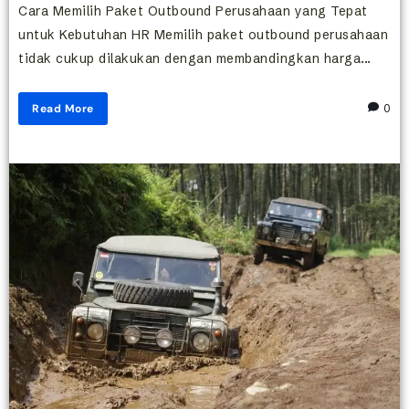
Cara Memilih Paket Outbound Perusahaan yang Tepat
untuk Kebutuhan HR Memilih paket outbound perusahaan
tidak cukup dilakukan dengan membandingkan harga...
Read More
0