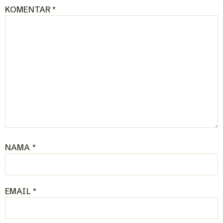
KOMENTAR
*
NAMA
*
EMAIL
*