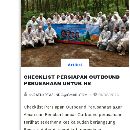
Artikel
CHECKLIST PERSIAPAN OUTBOUND
PERUSAHAAN UNTUK HR
by
RATUKREASIINDO@GMAIL.COM
01/08/2026
Checklist Persiapan Outbound Perusahaan agar
Aman dan Berjalan Lancar Outbound perusahaan
terlihat sederhana ketika sudah berlangsung.
Peserta datang, mengikuti permainan,...