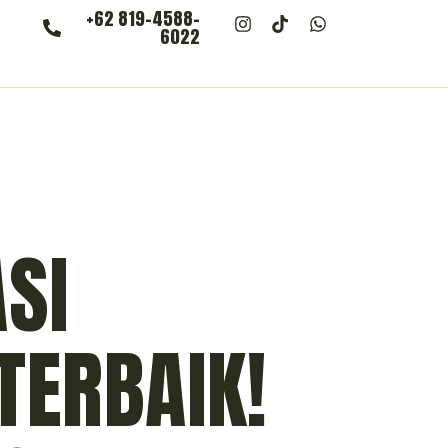
+62 819-4588-
6022
SI
TERBAIK!