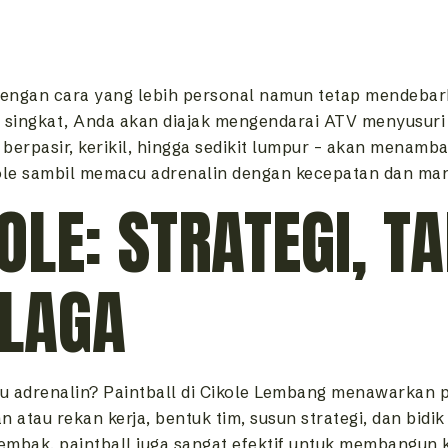
ngan cara yang lebih personal namun tetap mendebarkan
ng singkat, Anda akan diajak mengendarai ATV menyusuri
 berpasir, kerikil, hingga sedikit lumpur – akan menamb
ole sambil memacu adrenalin dengan kecepatan dan man
OLE: STRATEGI, TA
RLAGA
u adrenalin? Paintball di Cikole Lembang menawarkan 
 atau rekan kerja, bentuk tim, susun strategi, dan bidi
ak, paintball juga sangat efektif untuk membangun ke