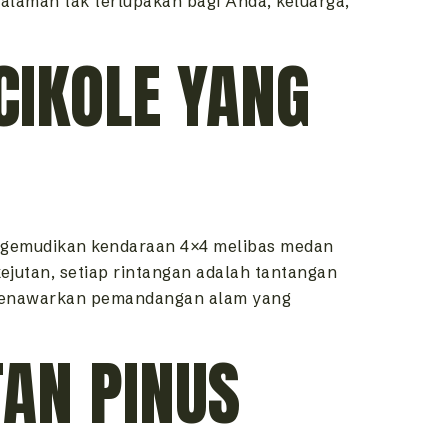
alaman tak terlupakan bagi Anda, keluarga,
CIKOLE YANG
engemudikan kendaraan 4×4 melibas medan
kejutan, setiap rintangan adalah tantangan
a menawarkan pemandangan alam yang
TAN PINUS