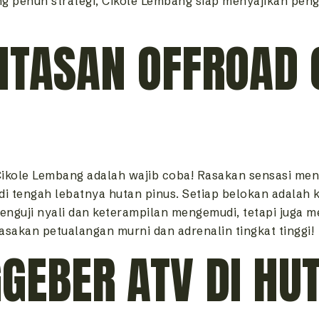
g penuh strategi, Cikole Lembang siap menyajikan peng
NTASAN OFFROAD 
i Cikole Lembang adalah wajib coba! Rasakan sensasi m
 di tengah lebatnya hutan pinus. Setiap belokan adalah 
 menguji nyali dan keterampilan mengemudi, tetapi jug
sakan petualangan murni dan adrenalin tingkat tinggi!
GEBER ATV DI HU