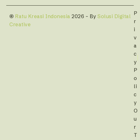
P
©
Ratu Kreasi Indonesia
2026 – By
Solusi Digital
r
Creative
i
v
a
c
y
P
o
li
c
y
O
u
r
T