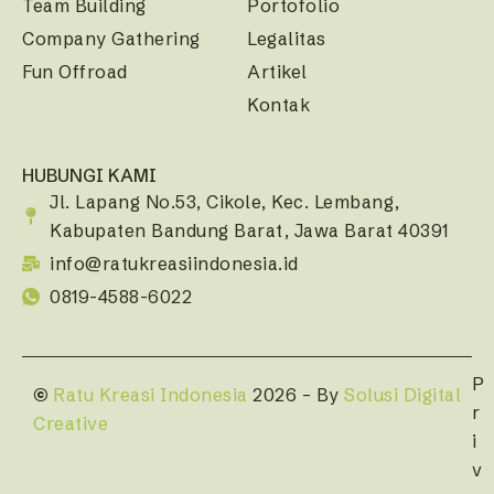
Team Building
Portofolio
Company Gathering
Legalitas
Fun Offroad
Artikel
Kontak
HUBUNGI KAMI
Jl. Lapang No.53, Cikole, Kec. Lembang,
Kabupaten Bandung Barat, Jawa Barat 40391
info@ratukreasiindonesia.id
0819-4588-6022
P
©
Ratu Kreasi Indonesia
2026 – By
Solusi Digital
r
Creative
i
v