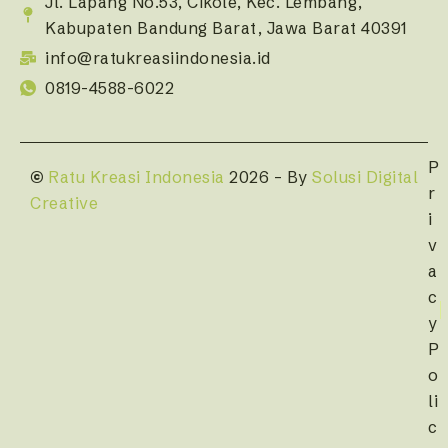
Jl. Lapang No.53, Cikole, Kec. Lembang,
Kabupaten Bandung Barat, Jawa Barat 40391
info@ratukreasiindonesia.id
0819-4588-6022
P
©
Ratu Kreasi Indonesia
2026 – By
Solusi Digital
r
Creative
i
v
a
c
y
P
o
li
c