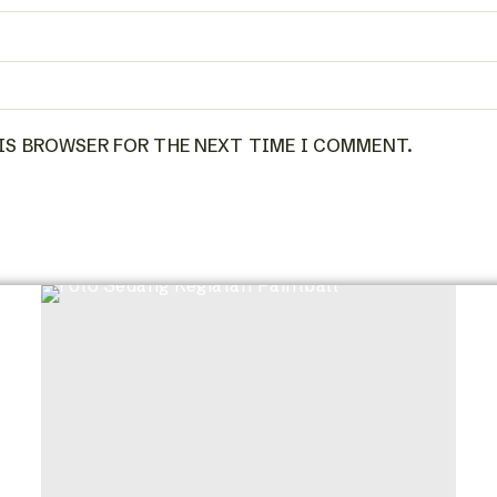
HIS BROWSER FOR THE NEXT TIME I COMMENT.