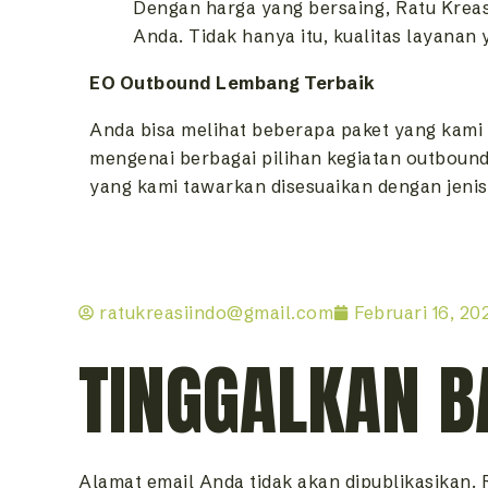
Dengan harga yang bersaing, Ratu Krea
Anda. Tidak hanya itu, kualitas layana
EO Outbound Lembang Terbaik
Anda bisa melihat beberapa paket yang kami 
mengenai berbagai pilihan kegiatan outboun
yang kami tawarkan disesuaikan dengan jenis a
ratukreasiindo@gmail.com
Februari 16, 20
TINGGALKAN B
Alamat email Anda tidak akan dipublikasikan.