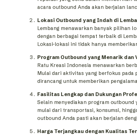
acara outbound Anda akan berjalan lanc
Lokasi Outbound yang Indah di Lemb
Lembang menawarkan banyak pilihan lo
dengan berbagai tempat terbaik di Lemba
Lokasi-lokasi ini tidak hanya memberik
Program Outbound yang Menarik dan V
Ratu Kreasi Indonesia menawarkan berb
Mulai dari aktivitas yang berfokus pad
dirancang untuk memberikan pengalama
Fasilitas Lengkap dan Dukungan Profe
Selain menyediakan program outbound ya
mulai dari transportasi, konsumsi, hin
outbound Anda pasti akan berjalan deng
Harga Terjangkau dengan Kualitas Te