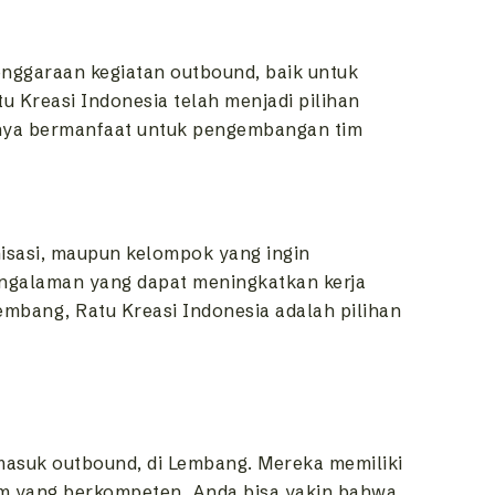
nggaraan kegiatan outbound, baik untuk
u Kreasi Indonesia telah menjadi pilihan
unya bermanfaat untuk pengembangan tim
nisasi, maupun kelompok yang ingin
engalaman yang dapat meningkatkan kerja
embang, Ratu Kreasi Indonesia adalah pilihan
masuk outbound, di Lembang. Mereka memiliki
im yang berkompeten, Anda bisa yakin bahwa