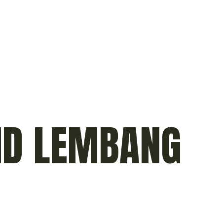
ND LEMBANG