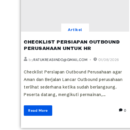
Artikel
CHECKLIST PERSIAPAN OUTBOUND
PERUSAHAAN UNTUK HR
by
RATUKREASIINDO@GMAIL.COM
01/08/2026
Checklist Persiapan Outbound Perusahaan agar
Aman dan Berjalan Lancar Outbound perusahaan
terlihat sederhana ketika sudah berlangsung.
Peserta datang, mengikuti permainan,...
Read More
0