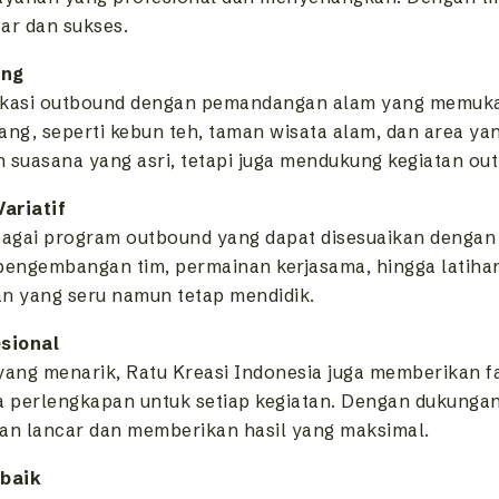
ar dan sukses.
ang
kasi outbound dengan pemandangan alam yang memukau.
ng, seperti kebun teh, taman wisata alam, dan area ya
an suasana yang asri, tetapi juga mendukung kegiatan 
ariatif
agai program outbound yang dapat disesuaikan dengan
a pengembangan tim, permainan kerjasama, hingga latiha
n yang seru namun tetap mendidik.
sional
ng menarik, Ratu Kreasi Indonesia juga memberikan fa
gga perlengkapan untuk setiap kegiatan. Dengan dukunga
an lancar dan memberikan hasil yang maksimal.
rbaik