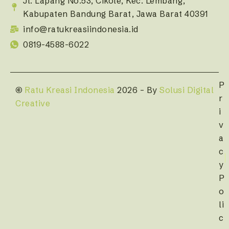
Jl. Lapang No.53, Cikole, Kec. Lembang,
Kabupaten Bandung Barat, Jawa Barat 40391
info@ratukreasiindonesia.id
0819-4588-6022
P
©
Ratu Kreasi Indonesia
2026 – By
Solusi Digital
r
Creative
i
v
a
c
y
P
o
li
c