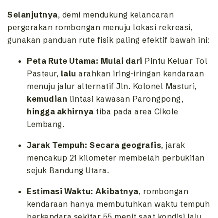
Selanjutnya
, demi mendukung kelancaran
pergerakan rombongan menuju lokasi rekreasi,
gunakan panduan rute fisik paling efektif bawah ini:
Peta Rute Utama:
Mulai dari
Pintu Keluar Tol
Pasteur,
lalu
arahkan iring-iringan kendaraan
menuju jalur alternatif Jln. Kolonel Masturi,
kemudian
lintasi kawasan Parongpong,
hingga akhirnya
tiba pada area Cikole
Lembang.
Jarak Tempuh:
Secara geografis
, jarak
mencakup 21 kilometer membelah perbukitan
sejuk Bandung Utara.
Estimasi Waktu:
Akibatnya
, rombongan
kendaraan hanya membutuhkan waktu tempuh
berkendara sekitar 55 menit saat kondisi lalu