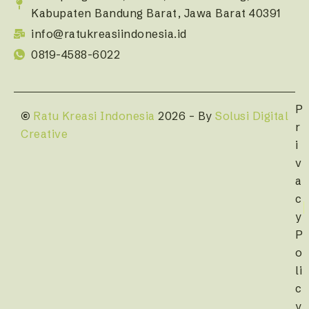
Kabupaten Bandung Barat, Jawa Barat 40391
info@ratukreasiindonesia.id
0819-4588-6022
P
©
Ratu Kreasi Indonesia
2026 – By
Solusi Digital
r
Creative
i
v
a
c
y
P
o
li
c
y