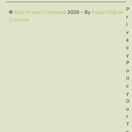
P
©
Ratu Kreasi Indonesia
2026 – By
Solusi Digital
r
Creative
i
v
a
c
y
P
o
li
c
y
O
u
r
T
e