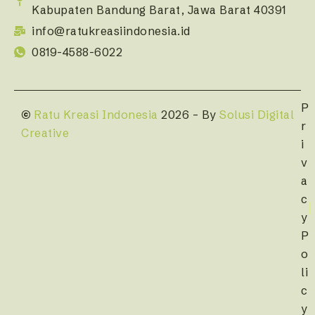
Kabupaten Bandung Barat, Jawa Barat 40391
info@ratukreasiindonesia.id
0819-4588-6022
P
©
Ratu Kreasi Indonesia
2026 – By
Solusi Digital
r
Creative
i
v
a
c
y
P
o
li
c
y