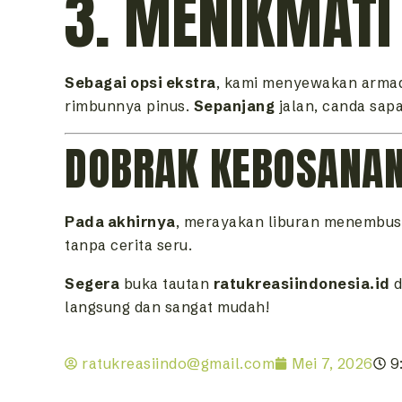
3. MENIKMATI
Sebagai opsi ekstra
, kami menyewakan armad
rimbunnya pinus.
Sepanjang
jalan, canda sap
DOBRAK KEBOSANAN
Pada akhirnya
, merayakan liburan menembus
tanpa cerita seru.
Segera
buka tautan
ratukreasiindonesia.id
d
langsung dan sangat mudah!
ratukreasiindo@gmail.com
Mei 7, 2026
9