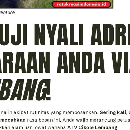
enture
UJI NYALI ADR
ARAAN ANDA V
MBANG
!
enalin akibat rutinitas yang membosankan.
Sering kali
,
emecahkan
rasa bosan ini, Anda wajib merancang pet
an alam liar lewat wahana
ATV Cikole Lembang
.