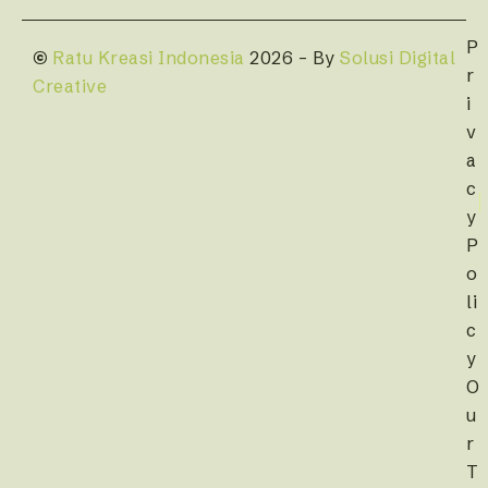
P
©
Ratu Kreasi Indonesia
2026 – By
Solusi Digital
r
Creative
i
v
a
c
y
P
o
li
c
y
O
u
r
T