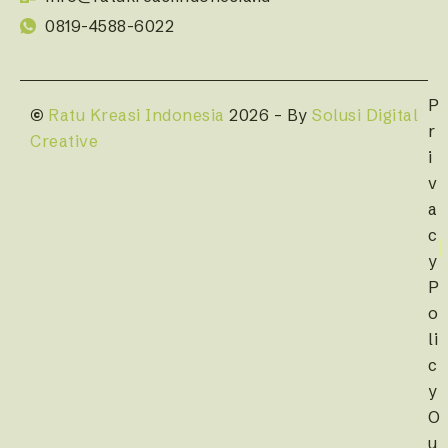
0819-4588-6022
P
©
Ratu Kreasi Indonesia
2026 – By
Solusi Digital
r
Creative
i
v
a
c
y
P
o
li
c
y
O
u