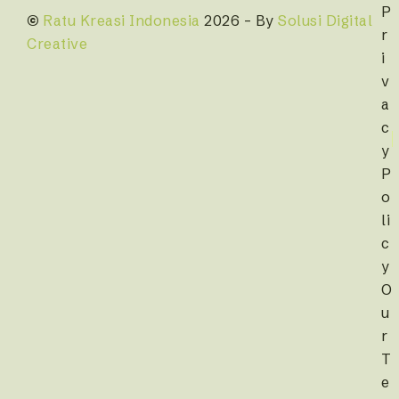
P
©
Ratu Kreasi Indonesia
2026 – By
Solusi Digital
r
Creative
i
v
a
c
y
P
o
li
c
y
O
u
r
T
e