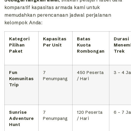
komparatif kapasitas armada kami untuk
memudahkan perencanaan jadwal perjalanan
kelompok Anda:
Kategori
Kapasitas
Batas
Durasi
Pilihan
Per Unit
Kuota
Menem
Paket
Rombongan
Trek
Fun
7
450 Peserta
3 – 4 J
Komunitas
Penumpang
/ Hari
Trip
Sunrise
7
120 Peserta
6 – 7 J
Adventure
Penumpang
/ Hari
Hunt