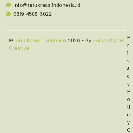
info@ratukreasiindonesia.id
0819-4588-6022
P
©
Ratu Kreasi Indonesia
2026 – By
Solusi Digital
r
Creative
i
v
a
c
y
P
o
li
c
y
O