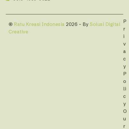
P
©
Ratu Kreasi Indonesia
2026 – By
Solusi Digital
r
Creative
i
v
a
c
y
P
o
li
c
y
O
u
r