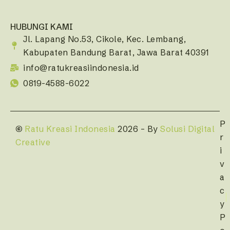
HUBUNGI KAMI
Jl. Lapang No.53, Cikole, Kec. Lembang,
Kabupaten Bandung Barat, Jawa Barat 40391
info@ratukreasiindonesia.id
0819-4588-6022
P
©
Ratu Kreasi Indonesia
2026 – By
Solusi Digital
r
Creative
i
v
a
c
y
P