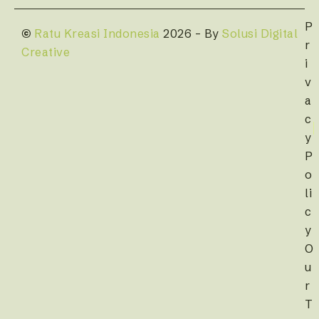
P
©
Ratu Kreasi Indonesia
2026 – By
Solusi Digital
r
Creative
i
v
a
c
y
P
o
li
c
y
O
u
r
T