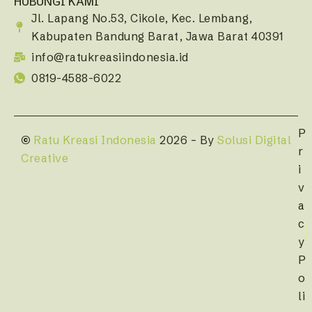
HUBUNGI KAMI
Jl. Lapang No.53, Cikole, Kec. Lembang,
Kabupaten Bandung Barat, Jawa Barat 40391
info@ratukreasiindonesia.id
0819-4588-6022
P
©
Ratu Kreasi Indonesia
2026 – By
Solusi Digital
r
Creative
i
v
a
c
y
P
o
li