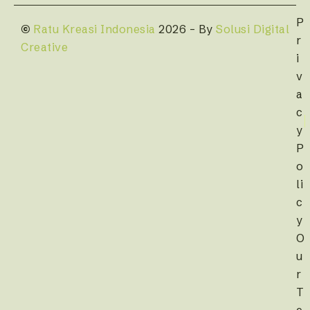
P
©
Ratu Kreasi Indonesia
2026 – By
Solusi Digital
r
Creative
i
v
a
c
y
P
o
li
c
y
O
u
r
T
e