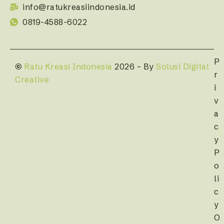
info@ratukreasiindonesia.id
0819-4588-6022
P
©
Ratu Kreasi Indonesia
2026 – By
Solusi Digital
r
Creative
i
v
a
c
y
P
o
li
c
y
O