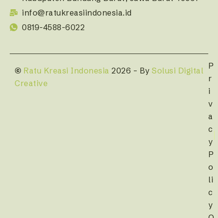
info@ratukreasiindonesia.id
0819-4588-6022
P
©
Ratu Kreasi Indonesia
2026 – By
Solusi Digital
r
Creative
i
v
a
c
y
P
o
li
c
y
O