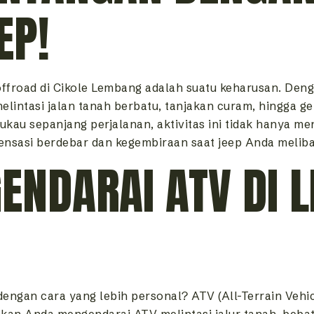
EP!
offroad di Cikole Lembang adalah suatu keharusan. Den
lintasi jalan tanah berbatu, tanjakan curam, hingga 
u sepanjang perjalanan, aktivitas ini tidak hanya meng
nsasi berdebar dan kegembiraan saat jeep Anda melibas
ENDARAI ATV DI 
engan cara yang lebih personal? ATV (All-Terrain Vehi
an Anda mengendarai ATV melintasi jalur tanah, bebatu