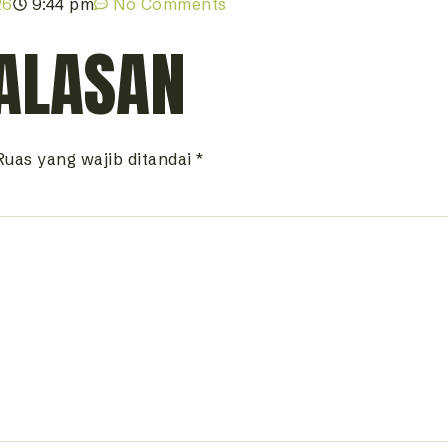
26
9:44 pm
No Comments
ALASAN
Ruas yang wajib ditandai
*