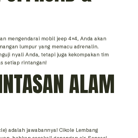
gan mengendarai mobil jeep 4×4, Anda akan
genangan lumpur yang memacu adrenalin.
uji nyali Anda, tetapi juga kekompakan tim
 setiap rintangan!
LINTASAN ALAM
cle) adalah jawabannya! Cikole Lembang
an, bahkan sesekali genangan air. Sensasi