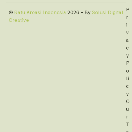
P
©
Ratu Kreasi Indonesia
2026 – By
Solusi Digital
r
Creative
i
v
a
c
y
P
o
li
c
y
O
u
r
T
e