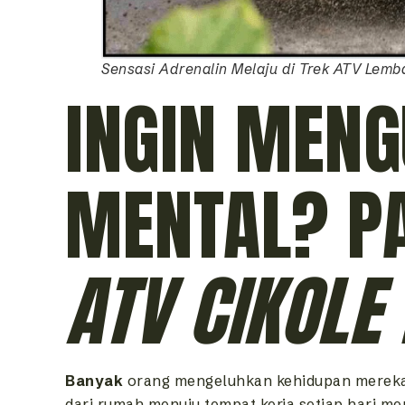
Sensasi Adrenalin Melaju di Trek ATV Lem
INGIN MENG
MENTAL? PA
ATV CIKOLE
Banyak
orang mengeluhkan kehidupan mereka 
dari rumah menuju tempat kerja setiap hari m