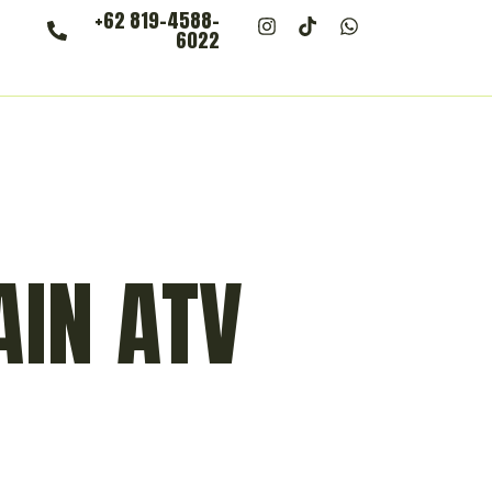
+62 819-4588-
6022
AIN ATV