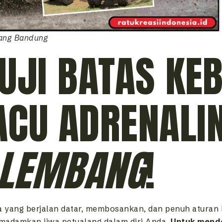
bang Bandung
UJI BATAS KE
CU ADRENALIN
 LEMBANG
!
yang berjalan datar, membosankan, dan penuh aturan k
emadamkan jiwa petualang dalam diri Anda.
Untuk mend