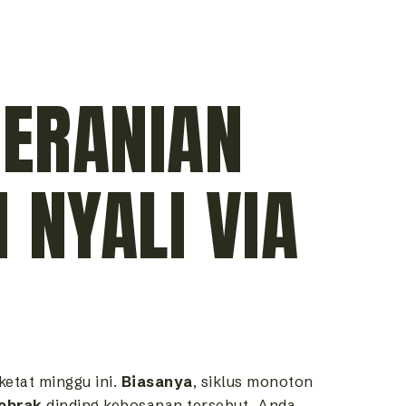
BERANIAN
 NYALI VIA
etat minggu ini.
Biasanya
, siklus monoton
obrak
dinding kebosanan tersebut, Anda