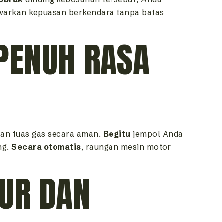
arkan kepuasan berkendara tanpa batas
PENUH RASA
kan tuas gas secara aman.
Begitu
jempol Anda
ng.
Secara otomatis
, raungan mesin motor
UR DAN