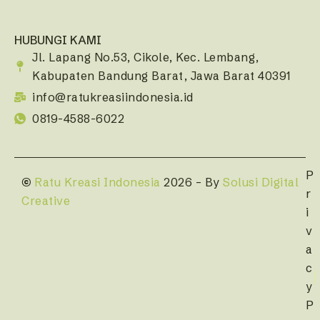
HUBUNGI KAMI
Jl. Lapang No.53, Cikole, Kec. Lembang,
Kabupaten Bandung Barat, Jawa Barat 40391
info@ratukreasiindonesia.id
0819-4588-6022
P
©
Ratu Kreasi Indonesia
2026 – By
Solusi Digital
r
Creative
i
v
a
c
y
P