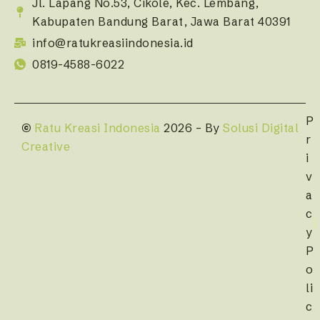
Jl. Lapang No.53, Cikole, Kec. Lembang,
Kabupaten Bandung Barat, Jawa Barat 40391
info@ratukreasiindonesia.id
0819-4588-6022
P
©
Ratu Kreasi Indonesia
2026 – By
Solusi Digital
r
Creative
i
v
a
c
y
P
o
li
c